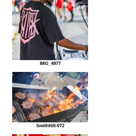
IMG_4977
SmithHill-072