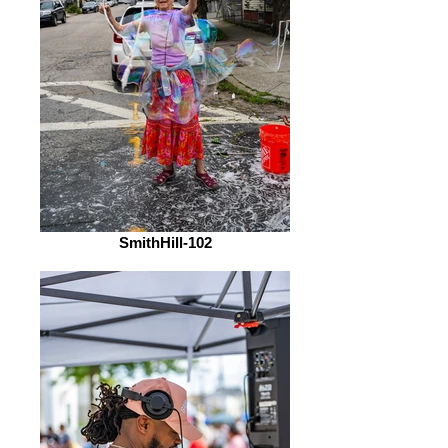
SmithHill-102