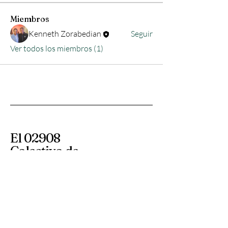
Miembros
Kenneth Zorabedian
Seguir
Ver todos los miembros (1)
El 02908
Colectivo de
comerciantes
Calle Smith 365
Providencia RI 02908
información@the02908.com